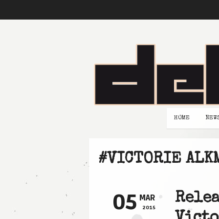
HOME
NEW
#VICTORIE ALK
05
Relea
MAR
2015
Victo