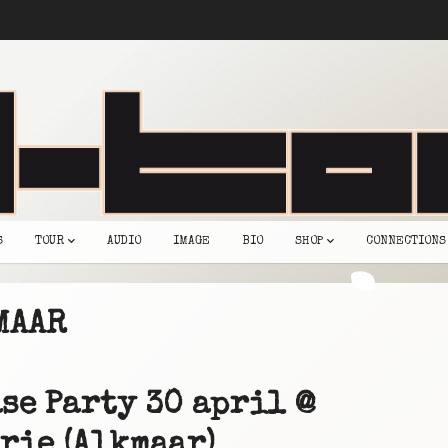
S
TOUR
AUDIO
IMAGE
BIO
SHOP
CONNECTIONS
MAAR
se Party 30 april @
rie (Alkmaar)