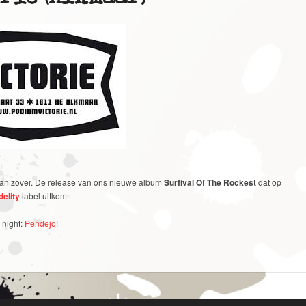
 dan zover. De release van ons nieuwe album
Surfival Of The Rockest
dat op
delity
label uitkomt.
s night:
Pendejo
!