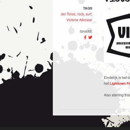
TAGS
del-Toros
,
rock
,
surf
,
Victorie Alkmaar
SHARE
Eindelijk is het
het
Lighttown Fi
Also starring thi